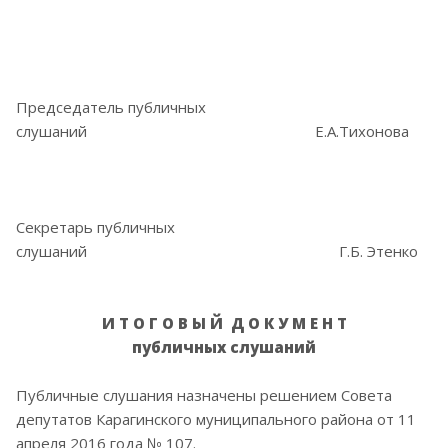
Председатель публичных
слушаний Е.А.Тихонова
Секретарь публичных
слушаний Г.Б. Этенко
И Т О Г О В Ы Й Д О К У М Е Н Т
публичных слушаний
Публичные слушания назначены решением Совета
депутатов Карагинского муниципального района от 11
апреля 2016 года № 107.